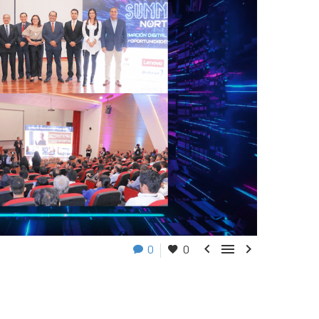



0
0