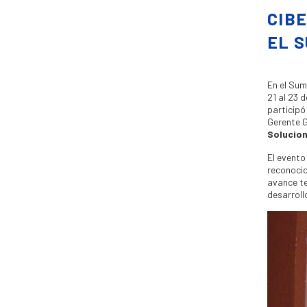
CIB
EL S
En el Sum
21 al 23 
participó
Gerente G
Solucion
El evento
reconocid
avance te
desarroll