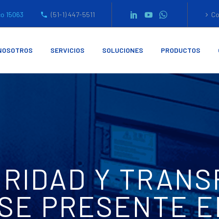
co 15063
(51-1) 447-5511
Co
NOSOTROS
SERVICIOS
SOLUCIONES
PRODUCTOS
RIDAD Y TRAN
ISE PRESENTE 