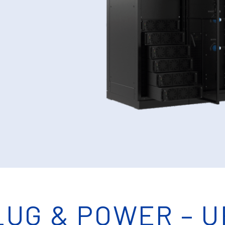
LUG & POWER – U