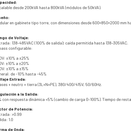
pacidad:
calable desde 200kVA hasta 800kVA (módulos de 50kVA).
seño:
dular en gabinete tipo torre, con dimensiones desde 600×850×2000 mm 
ngo de Voltaje:
trada: 138–485VAC (100% de salida); caída permitida hasta 138–305VAC.
pass configurable:
0V: ±10% a ±25%
0V: ±10% a ±20%
0V: ±10% a ±15%
neral: de -10% hasta -45%
ltaje Entrada:
fases + neutro + tierra (3L+N+PE), 380/400/415V, 50/60Hz.
gulación a la Salida:
% con respuesta dinámica <5% (cambio de carga 0–100%). Tiempo de restaur
ctor de Potencia:
trada: >0.99
ida: 1.0
rma de Onda: