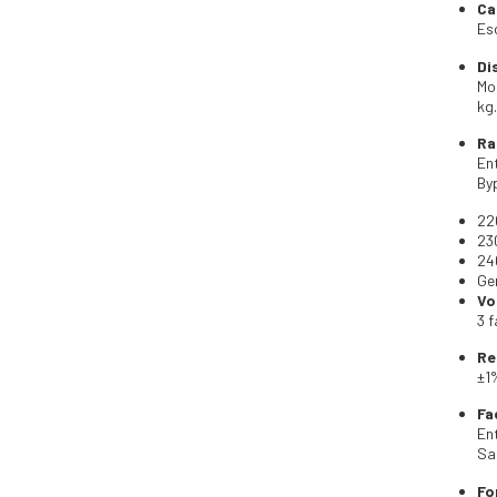
Ca
Es
Di
Mo
kg.
Ra
En
By
22
23
24
Ge
Vo
3 
Re
±1
Fa
En
Sal
Fo