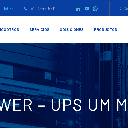
co 15063
(51-1) 447-5511
Co
NOSOTROS
SERVICIOS
SOLUCIONES
PRODUCTOS
OWER – UPS UM 