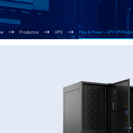
me
Productos
UPS
Plug & Power – UPS UM Modul