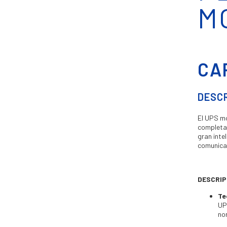
M
CA
DESC
El UPS mo
completam
gran inte
comunicac
DESCRIP
Te
UP
no