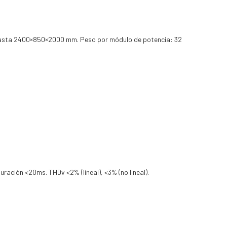
hasta 2400×850×2000 mm. Peso por módulo de potencia: 32
ación <20ms. THDv <2% (lineal), <3% (no lineal).