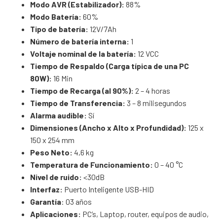
Modo AVR (Estabilizador):
88%
Modo Batería:
60%
Tipo de batería:
12V/7Ah
Número de batería interna:
1
Voltaje nominal de la batería:
12 VCC
Tiempo de Respaldo (Carga típica de una PC
80W):
16 Min
Tiempo de Recarga (al 90%):
2 – 4 horas
Tiempo de Transferencia:
3 – 8 milisegundos
Alarma audible:
Sí
Dimensiones (Ancho x Alto x Profundidad):
125 x
150 x 254 mm
Peso Neto:
4,6 kg
Temperatura de Funcionamiento:
0 – 40 °C
Nivel de ruido:
<30dB
Interfaz:
Puerto Inteligente USB-HID
Garantía
: 03 años
Aplicaciones:
PC’s, Laptop, router, equipos de audio,